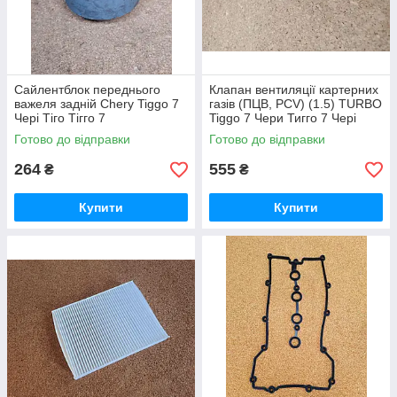
Сайлентблок переднього
Клапан вентиляції картерних
важеля задній Chery Tiggo 7
газів (ПЦВ, PCV) (1.5) TURBO
Чері Тіго Тігго 7
Tiggo 7 Чери Тигго 7 Чері
Тігго 7 Тіго 7
Готово до відправки
Готово до відправки
264
555
₴
₴
Купити
Купити