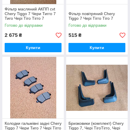
Фільтр масляний АКПП cvt
Chery Tiggo 7 Чери Тигго 7
Фільтр повітряний Chery
Тиго Чері Тіго Тігго 7
Tiggo 7 Чері Тігго Тіго 7
Готово до відправки
Готово до відправки
2 675
515
₴
₴
Купити
Купити
Колодки гальмівні задні Chery
Бризковики (комплект) Chery
Tiggo 7 Чери Тиго 7 Чері Тігго
Tiggo 7, Чері ТігоТігго, Чері