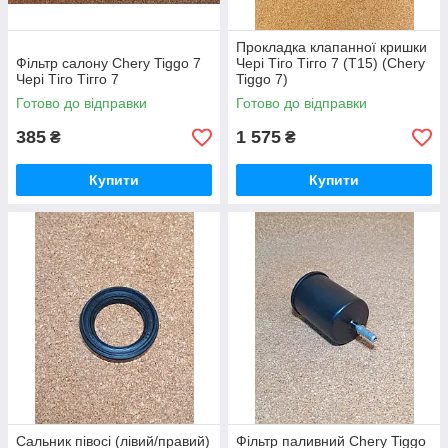
Прокладка клапанної кришки
Фільтр салону Chery Tiggo 7
Чері Тіго Тігго 7 (Т15) (Chery
Чері Тіго Тігго 7
Tiggo 7)
Готово до відправки
Готово до відправки
385
1 575
₴
₴
Купити
Купити
Сальник півосі (лівий/правий)
Фільтр паливний Chery Tiggo