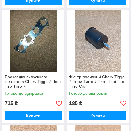
Купити
Купити
Прокладка випускного
Фільтр паливний Chery Tiggo
колектора Chery Tiggo 7 Чері
7 Чери Тигго 7 Тиго Чері Тіго
Тіго Тігго 7
Тігго Сім
Готово до відправки
Готово до відправки
715
185
₴
₴
Купити
Купити