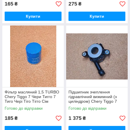
165
275
₴
₴
Купити
Купити
Фільтр масляний 1,5 TURBO
Підшипник зчеплення
Chery Tiggo 7 Чери Тигго 7
гідравлічний вижимний (з
Тиго Чері Тіго Тігго Сім
циліндром) Chery Tiggo 7
(1.5) TURBO Чері Тіго Тігго 7
Готово до відправки
Готово до відправки
1,5
185
1 375
₴
₴