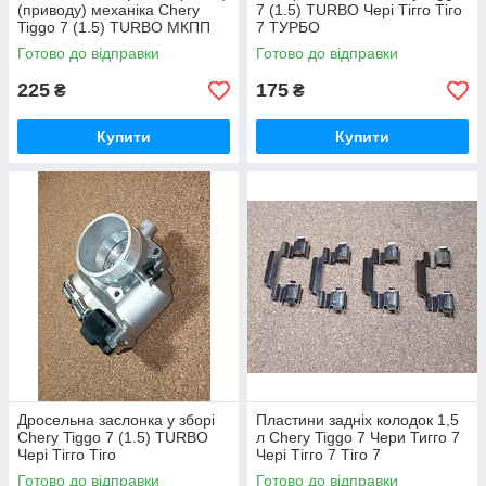
(приводу) механіка Chery
7 (1.5) TURBO Чері Тігго Тіго
Tiggo 7 (1.5) TURBO МКПП
7 ТУРБО
Чері Тігго Тіго 7
Готово до відправки
Готово до відправки
225
175
₴
₴
Купити
Купити
Дросельна заслонка у зборі
Пластини задніх колодок 1,5
Chery Tiggo 7 (1.5) TURBO
л Chery Tiggo 7 Чери Тигго 7
Чері Тігго Тіго
Чері Тігго 7 Тіго 7
Готово до відправки
Готово до відправки