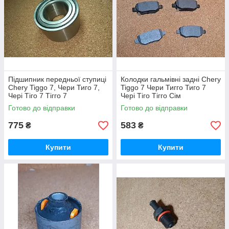
Підшипник передньої ступиці
Колодки гальмівні задні Chery
Chery Tiggo 7, Чери Тиго 7,
Tiggo 7 Чери Тигго Тиго 7
Чері Тіго 7 Тігго 7
Чері Тіго Тігго Сім
Готово до відправки
Готово до відправки
775
583
₴
₴
Купити
Купити