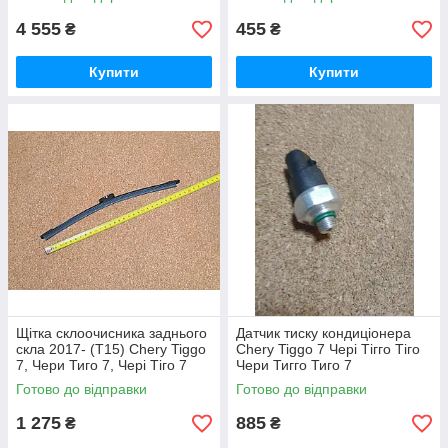
4 555
455
₴
₴
Купити
Купити
Щітка склоочисника заднього
Датчик тиску кондиціонера
скла 2017- (T15) Chery Tiggo
Chery Tiggo 7 Чері Тігго Тіго
7, Чери Тиго 7, Чері Тіго 7
Чери Тигго Тиго 7
Тігго 7
Готово до відправки
Готово до відправки
1 275
885
₴
₴